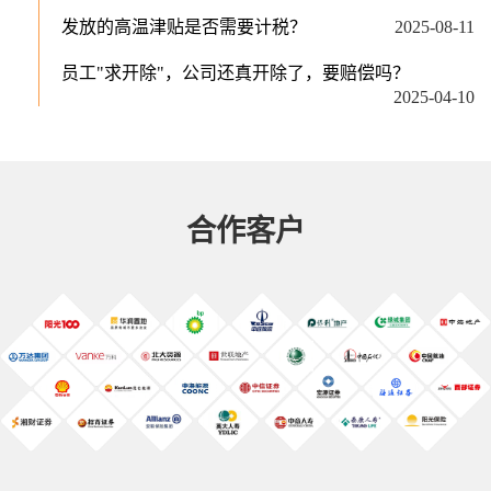
员工在外兼职但未影响本职工作，企业是
发放的高温津贴是否需要计税？
2025-08-11
否可以据此直接解除劳动合同？
2026-07-08
员工"求开除"，公司还真开除了，要赔偿吗？
员工自愿放弃社保、猝死在岗，公司拒认工伤合法
2025-04-10
吗？人社局认定结论来了
2026-06-10
2025年生育政策，企业需要关注这些问题
2025-03-18
迟到路上出车祸也算工伤？公司：不迟到就不会被
试用期内被解雇，有赔偿吗？
2025-02-27
撞！
2026-05-07
入职谎报上家工资，公司能以欺诈未有开除他吗？
职工养老保险如何一次性补缴？
2026-06-10
2026-07-11
合作客户
未毕业学生入职用工，法院能认劳动关系
吗？
2026-06-03
员工在离职前将工作微信中的客户资料删除，企业是
否可以向其索赔损失？
2026-05-07
老板发的“开工红包”是否计入工资总额？
2026-02-26
经历“侮辱性涨薪”，是忍气吞声还是立马跳槽？
2025-11-19