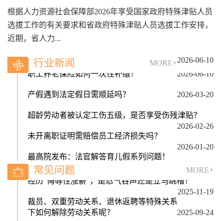
根据人力资源社会保障部2026年享受国家政府特殊津贴人员
选拔工作的有关要求和省政府特殊津贴人员选拔工作安排，
近期，省人力...
2026-06-10
行业新闻
MORE+
产假遇到法定假日需顺延吗？
2026-03-20
超龄劳动者被认定工伤五级，是否享受伤残津贴？
2026-02-26
未开离职证明需赔偿员工经济损失吗？
2026-01-20
最高院发布：法官解答育儿假系列问题！
2026-01-08
常见问题
员工离职未提前30日通知，什么情形下应
MORE+
当赔偿单位损失？
2025-12-19
裁员、双重劳动关系、退休返聘等特殊关系下如何解
你关心的养老保险转移接续问题，权威回应来了
除劳动关系呢？
2025-09-24
2026-08-05